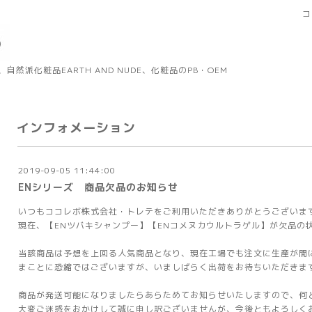
コ
然派化粧品EARTH AND NUDE、化粧品のPB・OEM
インフォメーション
2019-09-05 11:44:00
ENシリーズ 商品欠品のお知らせ
いつもココレボ株式会社・トレテをご利用いただきありがとうございま
現在、【ENツバキシャンプー】【ENコメヌカウルトラゲル】が欠品の
当該商品は予想を上回る人気商品となり、現在工場でも注文に生産が間
まことに恐縮ではございますが、いましばらく出荷をお待ちいただきま
商品が発送可能になりましたらあらためてお知らせいたしますので、何
大変ご迷惑をおかけして誠に申し訳ございませんが、今後ともよろしく